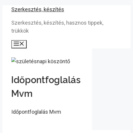
Kilépés
Szerkesztés, készítés
a
Szerkesztés, készítés, hasznos tippek,
tartalomba
trükkök
Menü
Időpontfoglalás
Mvm
Időpontfoglalás Mvm