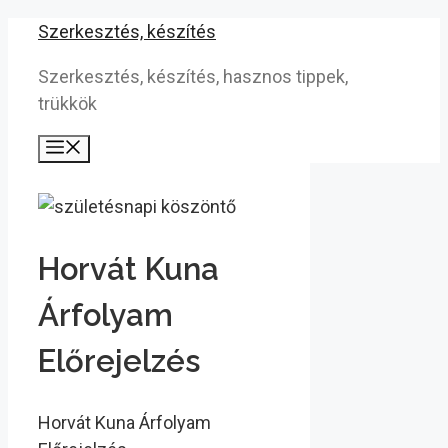
Kilépés
Szerkesztés, készítés
a
Szerkesztés, készítés, hasznos tippek,
tartalomba
trükkök
Menü
Horvát Kuna
Árfolyam
Előrejelzés
Horvát Kuna Árfolyam