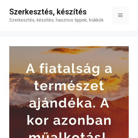
Kilépés
Szerkesztés, készítés
a
Menü
tartalomba
Szerkesztés, készítés, hasznos tippek, trükkök