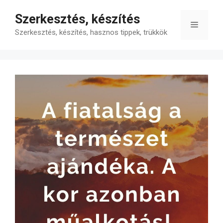
Kilépés
Szerkesztés, készítés
a
Menü
tartalomba
Szerkesztés, készítés, hasznos tippek, trükkök