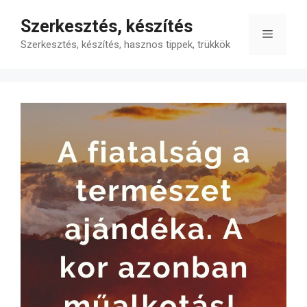
Kilépés
Szerkesztés, készítés
a
Menü
tartalomba
Szerkesztés, készítés, hasznos tippek, trükkök