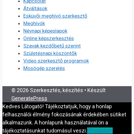
Kapcsolat
Átváltások
Esküvői meghívó szerkesztő
Meghívók
Névnapi képeslapok
Online képszerkesztés
Szavak kezdőbetű szerint
Születésnapi köszöntők
Video szerkesztő programok
Mosógép szerelés
© 2026 Szerkesztés, készítés
• Készült
GeneratePress
Kedves Látogató! Tájékoztatjuk, hogy a honlap
felhasználói élmény fokozásának érdekében sütiket
alkalmazunk. A honlapunk használatával ön a
tájékoztatásunkat tudomásul veszi.
Elfogadom