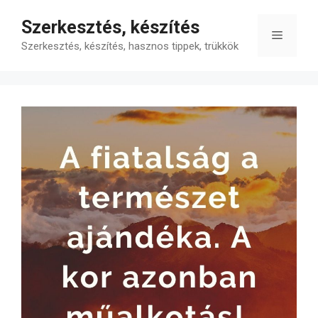
Kilépés
Szerkesztés, készítés
a
Menü
tartalomba
Szerkesztés, készítés, hasznos tippek, trükkök