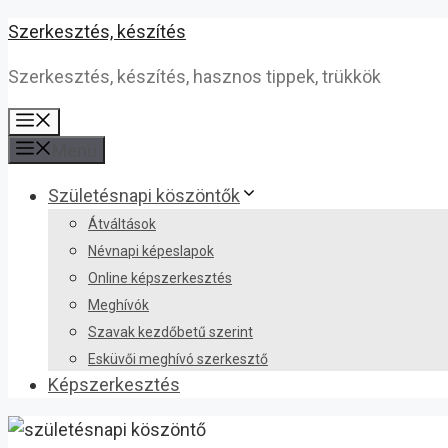
Kilépés
Szerkesztés, készítés
a
Szerkesztés, készítés, hasznos tippek, trükkök
tartalomba
Menü
Menü
Születésnapi köszöntők
Átváltások
Névnapi képeslapok
Online képszerkesztés
Meghívók
Szavak kezdőbetű szerint
Esküvői meghívó szerkesztő
Képszerkesztés