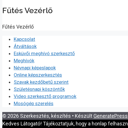
Fűtés Vezérlő
Fűtés Vezérlő
Kapcsolat
Átváltások
Esküvői meghívó szerkesztő
Meghívók
Névnapi képeslapok
Online képszerkesztés
Szavak kezdőbetű szerint
Születésnapi köszöntők
Video szerkesztő programok
Mosógép szerelés
© 2026 Szerkesztés, készítés
• Készült
GeneratePress
Kedves Látogató! Tájékoztatjuk, hogy a honlap felhasz