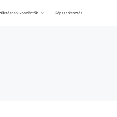
zületésnapi köszöntők
Képszerkesztés