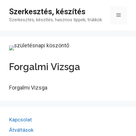
Kilépés
Szerkesztés, készítés
a
Menü
tartalomba
Szerkesztés, készítés, hasznos tippek, trükkök
Forgalmi Vizsga
Forgalmi Vizsga
Kapcsolat
Átváltások