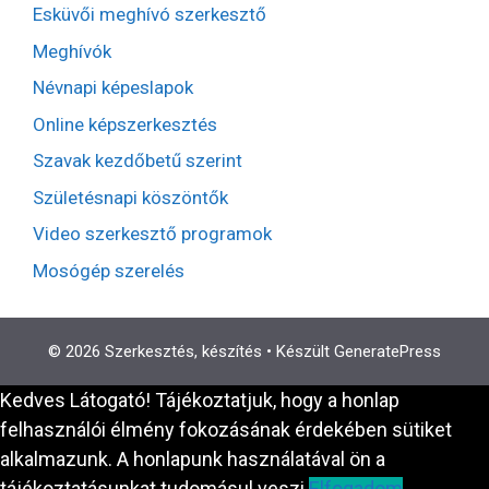
Esküvői meghívó szerkesztő
Meghívók
Névnapi képeslapok
Online képszerkesztés
Szavak kezdőbetű szerint
Születésnapi köszöntők
Video szerkesztő programok
Mosógép szerelés
© 2026 Szerkesztés, készítés
• Készült
GeneratePress
Kedves Látogató! Tájékoztatjuk, hogy a honlap
felhasználói élmény fokozásának érdekében sütiket
alkalmazunk. A honlapunk használatával ön a
tájékoztatásunkat tudomásul veszi.
Elfogadom