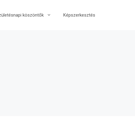
zületésnapi köszöntők
Képszerkesztés