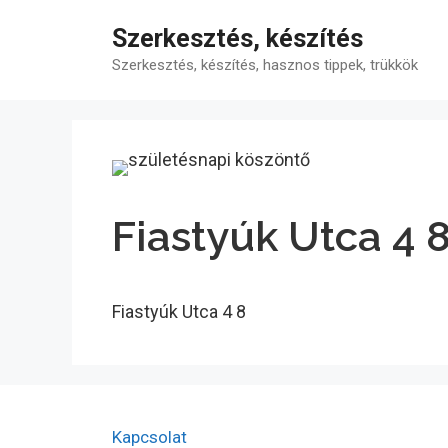
Kilépés
Szerkesztés, készítés
a
tartalomba
Szerkesztés, készítés, hasznos tippek, trükkök
Fiastyúk Utca 4 
Fiastyúk Utca 4 8
Kapcsolat