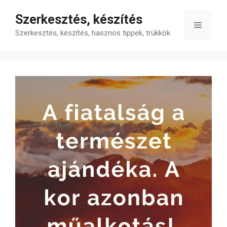
Kilépés
Szerkesztés, készítés
a
Menü
tartalomba
Szerkesztés, készítés, hasznos tippek, trükkök