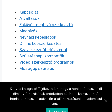
Kapcsolat
Átváltások
Esküvői meghívó szerkesztő
Meghívók
Névnapi képeslapok
Online képszerkesztés
Szavak kezdőbetű szerint
Születésnapi köszöntők
Video szerkesztő programok
Mosógép szerelés
Kedves Látogató! Tájékoztatjuk, hogy a honlap felhasználói
élmény fokozásának érdekében sütiket alkalmazunk. A
honlapunk használatával ön a tájékoztatásunkat tudomásul
veszi.
© 2026 Szerkesztés, készítés
• Készült
Elfogadom