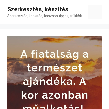
Kilépés
Szerkesztés, készítés
a
Menü
tartalomba
Szerkesztés, készítés, hasznos tippek, trükkök