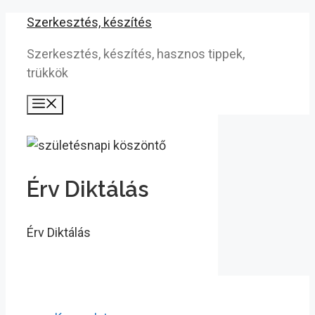
Kilépés
Szerkesztés, készítés
a
Szerkesztés, készítés, hasznos tippek,
tartalomba
trükkök
Menü
Érv Diktálás
Érv Diktálás