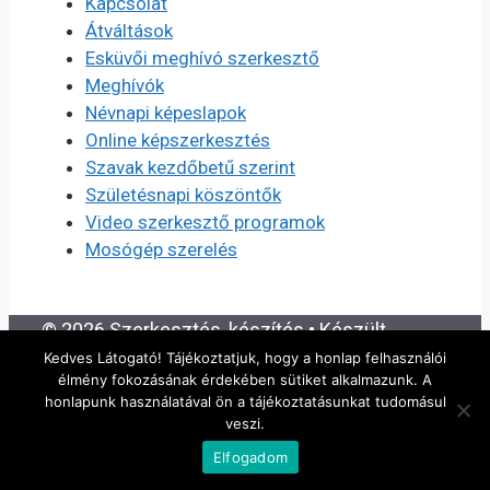
Kapcsolat
Átváltások
Esküvői meghívó szerkesztő
Meghívók
Névnapi képeslapok
Online képszerkesztés
Szavak kezdőbetű szerint
Születésnapi köszöntők
Video szerkesztő programok
Mosógép szerelés
© 2026 Szerkesztés, készítés
• Készült
GeneratePress
Kedves Látogató! Tájékoztatjuk, hogy a honlap felhasználói
élmény fokozásának érdekében sütiket alkalmazunk. A
honlapunk használatával ön a tájékoztatásunkat tudomásul
veszi.
Elfogadom