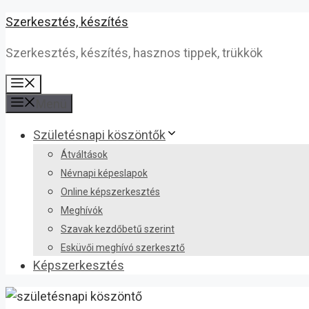
Kilépés
Szerkesztés, készítés
a
Szerkesztés, készítés, hasznos tippek, trükkök
tartalomba
Menü
Menü
Születésnapi köszöntők
Átváltások
Névnapi képeslapok
Online képszerkesztés
Meghívók
Szavak kezdőbetű szerint
Esküvői meghívó szerkesztő
Képszerkesztés