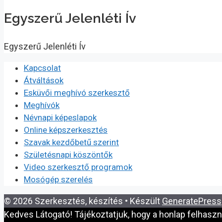
Egyszerű Jelenléti Ív
Egyszerű Jelenléti Ív
Kapcsolat
Átváltások
Esküvői meghívó szerkesztő
Meghívók
Névnapi képeslapok
Online képszerkesztés
Szavak kezdőbetű szerint
Születésnapi köszöntők
Video szerkesztő programok
Mosógép szerelés
© 2026 Szerkesztés, készítés
• Készült
GeneratePress
Kedves Látogató! Tájékoztatjuk, hogy a honlap felhasz