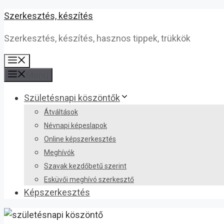
Kilépés
Szerkesztés, készítés
a
Szerkesztés, készítés, hasznos tippek, trükkök
tartalomba
Menü
Menü
Születésnapi köszöntők
Átváltások
Névnapi képeslapok
Online képszerkesztés
Meghívók
Szavak kezdőbetű szerint
Esküvői meghívó szerkesztő
Képszerkesztés