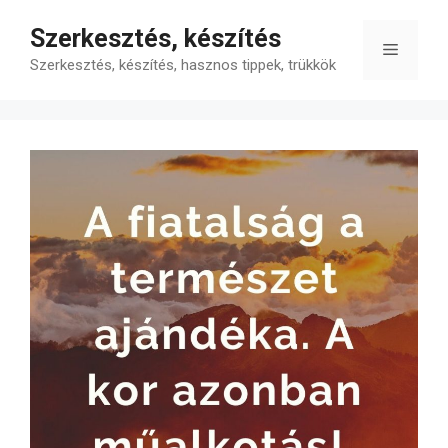
Kilépés
Szerkesztés, készítés
a
Menü
tartalomba
Szerkesztés, készítés, hasznos tippek, trükkök