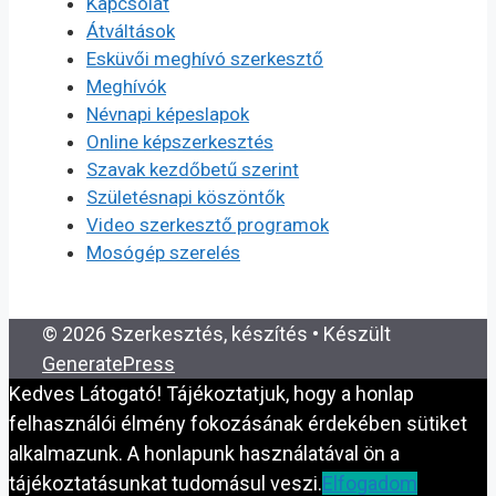
Kapcsolat
Átváltások
Esküvői meghívó szerkesztő
Meghívók
Névnapi képeslapok
Online képszerkesztés
Szavak kezdőbetű szerint
Születésnapi köszöntők
Video szerkesztő programok
Mosógép szerelés
© 2026 Szerkesztés, készítés
• Készült
GeneratePress
Kedves Látogató! Tájékoztatjuk, hogy a honlap
felhasználói élmény fokozásának érdekében sütiket
alkalmazunk. A honlapunk használatával ön a
tájékoztatásunkat tudomásul veszi.
Elfogadom