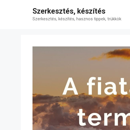
Kilépés
Szerkesztés, készítés
a
tartalomba
Szerkesztés, készítés, hasznos tippek, trükkök