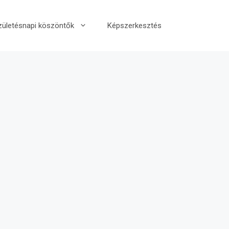
zületésnapi köszöntők
Képszerkesztés