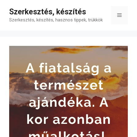
Kilépés
Szerkesztés, készítés
a
Menü
tartalomba
Szerkesztés, készítés, hasznos tippek, trükkök