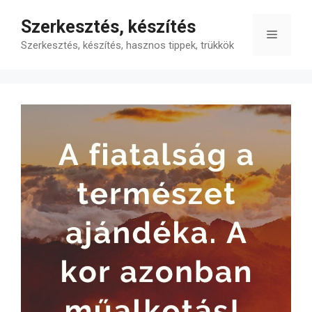
Kilépés
Szerkesztés, készítés
a
Menü
tartalomba
Szerkesztés, készítés, hasznos tippek, trükkök