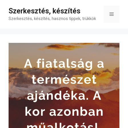
Kilépés
Szerkesztés, készítés
a
Menü
tartalomba
Szerkesztés, készítés, hasznos tippek, trükkök