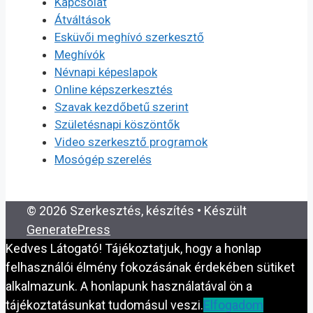
Kapcsolat
Átváltások
Esküvői meghívó szerkesztő
Meghívók
Névnapi képeslapok
Online képszerkesztés
Szavak kezdőbetű szerint
Születésnapi köszöntők
Video szerkesztő programok
Mosógép szerelés
© 2026 Szerkesztés, készítés
• Készült
GeneratePress
Kedves Látogató! Tájékoztatjuk, hogy a honlap
felhasználói élmény fokozásának érdekében sütiket
alkalmazunk. A honlapunk használatával ön a
tájékoztatásunkat tudomásul veszi.
Elfogadom