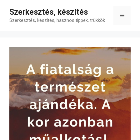
Kilépés
Szerkesztés, készítés
a
Menü
tartalomba
Szerkesztés, készítés, hasznos tippek, trükkök