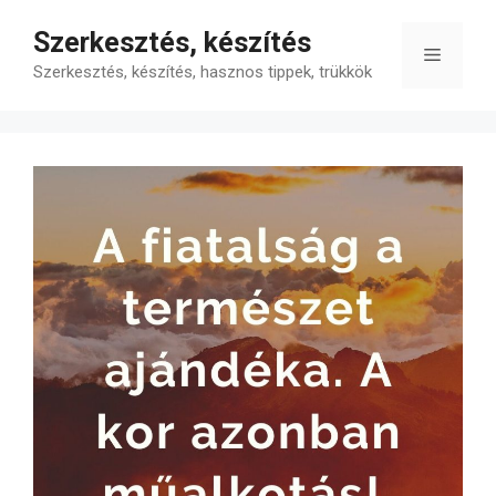
Kilépés
Szerkesztés, készítés
a
Menü
tartalomba
Szerkesztés, készítés, hasznos tippek, trükkök