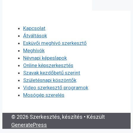
Kapcsolat
Átváltások
Esküvői meghívó szerkesztő
Meghívók
Névnapi képeslapok
Online képszerkesztés
Szavak kezdőbetű szerint
Születésnapi köszöntők
Video szerkesztő programok
Mosógép szerelés
© 2026 Szerkesztés, készítés
• Készült
GeneratePress