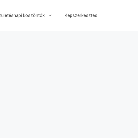
zületésnapi köszöntők
Képszerkesztés