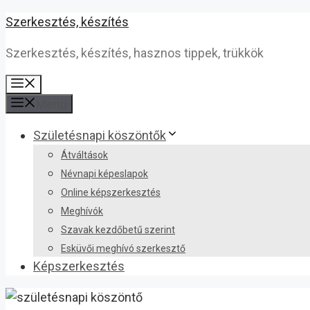
Kilépés
Szerkesztés, készítés
a
Szerkesztés, készítés, hasznos tippek, trükkök
tartalomba
Menü
Menü
Születésnapi köszöntők
Átváltások
Névnapi képeslapok
Online képszerkesztés
Meghívók
Szavak kezdőbetű szerint
Esküvői meghívó szerkesztő
Képszerkesztés