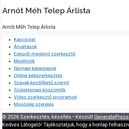
Arnót Méh Telep Árlista
Arnót Méh Telep Árlista
Kapcsolat
Átváltások
Esküvői meghívó szerkesztő
Meghívók
Névnapi képeslapok
Online képszerkesztés
Szavak kezdőbetű szerint
Születésnapi köszöntők
Video szerkesztő programok
Mosógép szerelés
© 2026 Szerkesztés, készítés
• Készült
GeneratePress
Kedves Látogató! Tájékoztatjuk, hogy a honlap felhasz