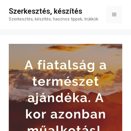
Kilépés
Szerkesztés, készítés
a
Menü
tartalomba
Szerkesztés, készítés, hasznos tippek, trükkök