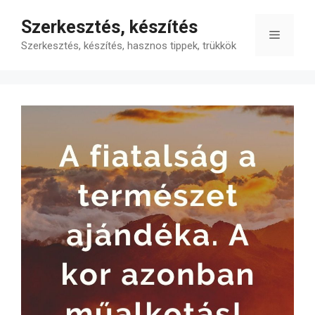
Kilépés
Szerkesztés, készítés
a
Menü
tartalomba
Szerkesztés, készítés, hasznos tippek, trükkök