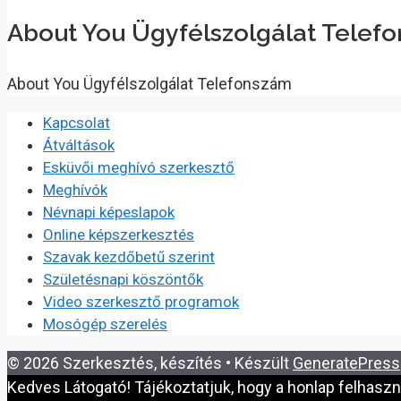
About You Ügyfélszolgálat Telef
About You Ügyfélszolgálat Telefonszám
Kapcsolat
Átváltások
Esküvői meghívó szerkesztő
Meghívók
Névnapi képeslapok
Online képszerkesztés
Szavak kezdőbetű szerint
Születésnapi köszöntők
Video szerkesztő programok
Mosógép szerelés
© 2026 Szerkesztés, készítés
• Készült
GeneratePress
Kedves Látogató! Tájékoztatjuk, hogy a honlap felhasz