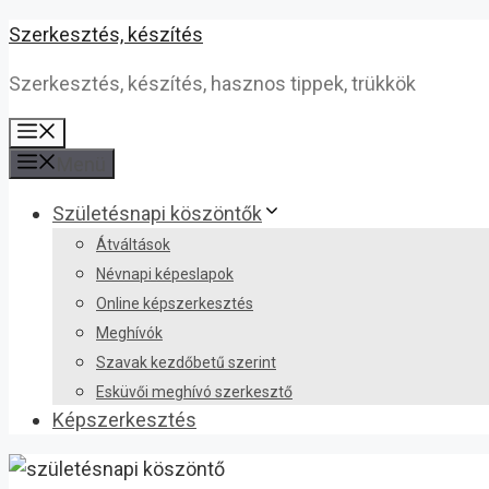
Kilépés
Szerkesztés, készítés
a
Szerkesztés, készítés, hasznos tippek, trükkök
tartalomba
Menü
Menü
Születésnapi köszöntők
Átváltások
Névnapi képeslapok
Online képszerkesztés
Meghívók
Szavak kezdőbetű szerint
Esküvői meghívó szerkesztő
Képszerkesztés