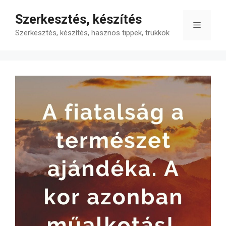
Kilépés
Szerkesztés, készítés
a
Menü
tartalomba
Szerkesztés, készítés, hasznos tippek, trükkök