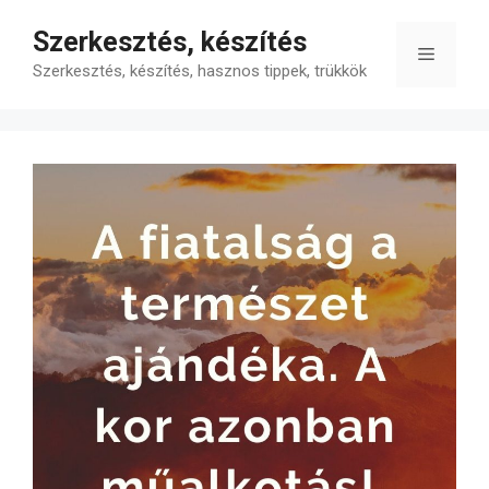
Kilépés
Szerkesztés, készítés
a
Menü
tartalomba
Szerkesztés, készítés, hasznos tippek, trükkök