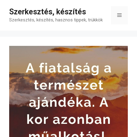
Kilépés
Szerkesztés, készítés
a
Menü
tartalomba
Szerkesztés, készítés, hasznos tippek, trükkök