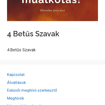
4 Betűs Szavak
4 Betűs Szavak
Kapcsolat
Átváltások
Esküvői meghívó szerkesztő
Meghívók