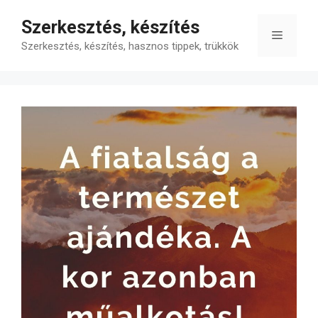
Kilépés
Szerkesztés, készítés
a
Menü
tartalomba
Szerkesztés, készítés, hasznos tippek, trükkök