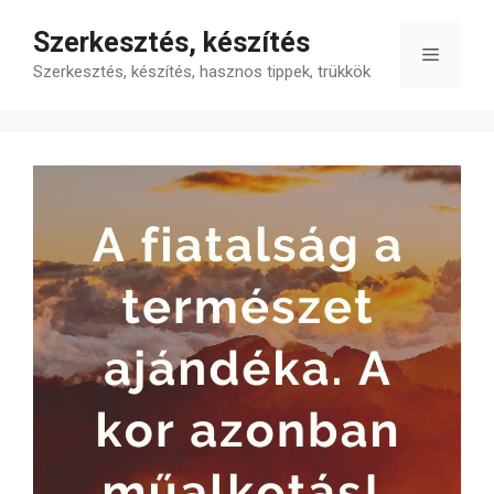
Kilépés
Szerkesztés, készítés
a
Menü
tartalomba
Szerkesztés, készítés, hasznos tippek, trükkök