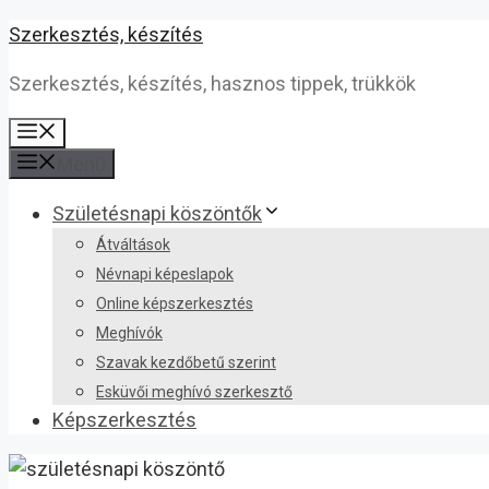
Kilépés
Szerkesztés, készítés
a
Szerkesztés, készítés, hasznos tippek, trükkök
tartalomba
Menü
Menü
Születésnapi köszöntők
Átváltások
Névnapi képeslapok
Online képszerkesztés
Meghívók
Szavak kezdőbetű szerint
Esküvői meghívó szerkesztő
Képszerkesztés