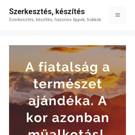
Kilépés
Szerkesztés, készítés
a
Menü
tartalomba
Szerkesztés, készítés, hasznos tippek, trükkök