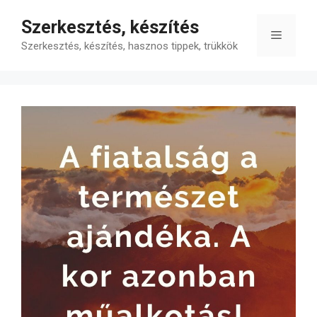
Kilépés
Szerkesztés, készítés
a
Menü
tartalomba
Szerkesztés, készítés, hasznos tippek, trükkök