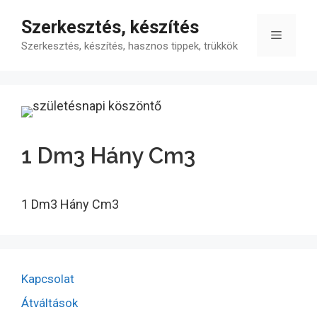
Kilépés
Szerkesztés, készítés
a
Menü
tartalomba
Szerkesztés, készítés, hasznos tippek, trükkök
1 Dm3 Hány Cm3
1 Dm3 Hány Cm3
Kapcsolat
Átváltások