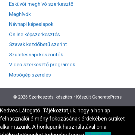
Esküvői meghívó szerkesztő
Meghívók
Névnapi képeslapok
Online képszerkesztés
Szavak kezdőbetű szerint
Születésnapi köszöntők
Video szerkesztő programok
Mosógép szerelés
© 2026 Szerkesztés, készítés
• Készült
GeneratePress
Kedves Látogató! Tájékoztatjuk, hogy a honlap
felhasználói élmény fokozásának érdekében sütiket
alkalmazunk. A honlapunk használatával ön a
tájékoztatásunkat tudomásul veszi.
Elfogadom